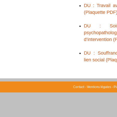
DU : Travail av
(Plaquette PDF
DU : Soins 
psychopatholo
d’intervention 
DU : Souffranc
lien social (Pla
Contact
-
Mentions légales
-
Pl